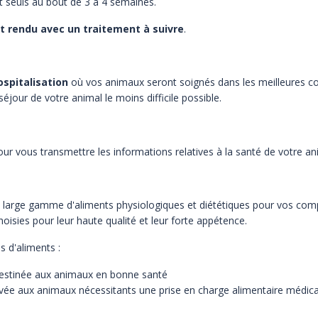
ent seuls au bout de 3 à 4 semaines.
st rendu avec un traitement à suivre
.
ospitalisation
où vos animaux seront soignés dans les meilleures co
éjour de votre animal le moins difficile possible.
r vous transmettre les informations relatives à la santé de votre an
e large gamme d'aliments physiologiques et diététiques pour vos com
ies pour leur haute qualité et leur forte appétence.
es d'aliments :
estinée aux animaux en bonne santé
rvée aux animaux nécessitants une prise en charge alimentaire médi