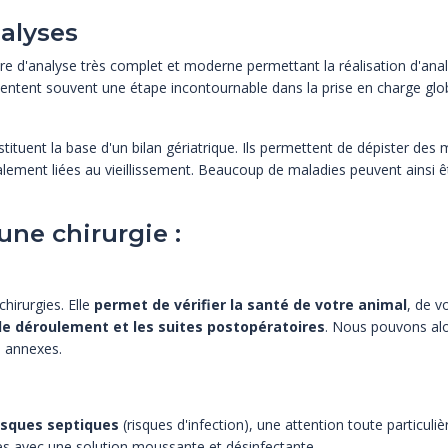
nalyses
re d'analyse très complet et moderne permettant la réalisation d'anal
ntent souvent une étape incontournable dans la prise en charge glob
tituent la base d'un bilan gériatrique. Ils permettent de dépister des
ement liées au vieillissement. Beaucoup de maladies peuvent ainsi 
ne chirurgie :
chirurgies. Elle
permet de vérifier la santé de votre animal
, de v
le déroulement et les suites postopératoires
. Nous pouvons alor
s annexes.
isques septiques
(risques d'infection), une attention toute particuli
ges avec une solution moussante et désinfectante.